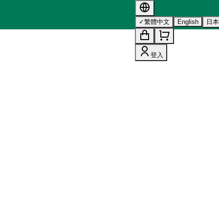
s 的詳情，請參閱我們的
隱私權政策
。
✓
繁體中文
English
日
登入